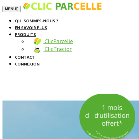
TOGGLE NAVIGATION
MENU
QUI SOMMES-NOUS ?
EN SAVOIR PLUS
PRODUITS
ClicParcelle
ClicTractor
CONTACT
CONNEXION