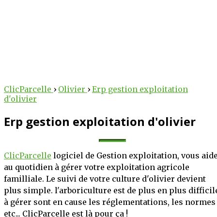
arcelle
arcelle
 au service des
tre potentiel
ClicParcelle
›
Olivier
›
Erp gestion exploitation
d'olivier
lteurs !
cole !
Erp gestion exploitation d'olivier
 des outils intelligents
erventions, suivez vos
iculture au numérique.
 votre exploitation, le
bureau, nos solutions
tée de clic.
ClicParcelle
logiciel de Gestion exploitation, vous aid
technique et stratégique
au quotidien à gérer votre exploitation agricole
oitations.
PLUS
S'INSCRIRE
familliale. Le suivi de votre culture d'olivier devient
plus simple. l'arboriculture est de plus en plus difficil
OIR PLUS
à gérer sont en cause les réglementations, les normes
etc... ClicParcelle est là pour ça !