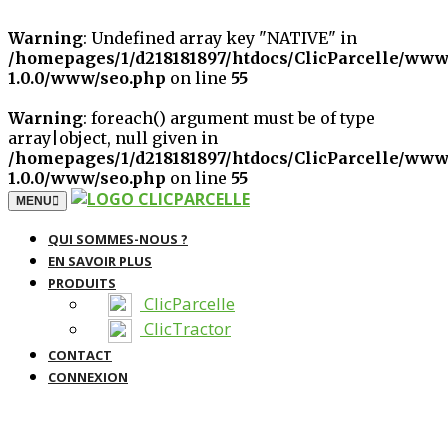
Warning
: Undefined array key "NATIVE" in
/homepages/1/d218181897/htdocs/ClicParcelle/www
1.0.0/www/seo.php
on line
55
Warning
: foreach() argument must be of type
array|object, null given in
/homepages/1/d218181897/htdocs/ClicParcelle/www
1.0.0/www/seo.php
on line
55
TOGGLE NAVIGATION
MENU
QUI SOMMES-NOUS ?
EN SAVOIR PLUS
PRODUITS
ClicParcelle
ClicTractor
CONTACT
CONNEXION