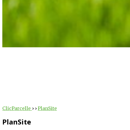
arcelle
au service des exploitants
SCRIRE
ClicParcelle
›
›
PlanSite
PlanSite