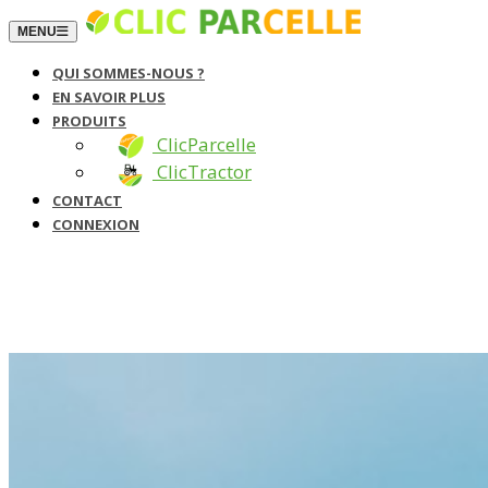
TOGGLE NAVIGATION
MENU
QUI SOMMES-NOUS ?
EN SAVOIR PLUS
PRODUITS
ClicParcelle
ClicTractor
CONTACT
CONNEXION