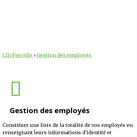
arcelle
arcelle
 au service des
tre potentiel
ClicParcelle
›
Gestion des employés
lteurs !
cole !
 des outils intelligents
erventions, suivez vos
iculture au numérique.
 votre exploitation, le
bureau, nos solutions
tée de clic.
technique et stratégique
Gestion des employés
oitations.
PLUS
S'INSCRIRE
OIR PLUS
Constituer une liste de la totalité de vos employés en
renseignant leurs informations d'identité et