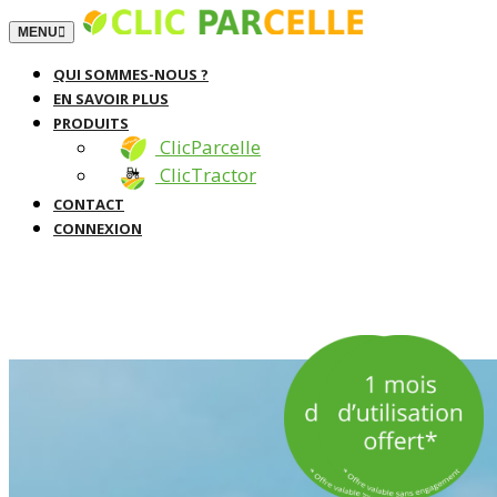
TOGGLE NAVIGATION
MENU
QUI SOMMES-NOUS ?
EN SAVOIR PLUS
PRODUITS
ClicParcelle
ClicTractor
CONTACT
CONNEXION