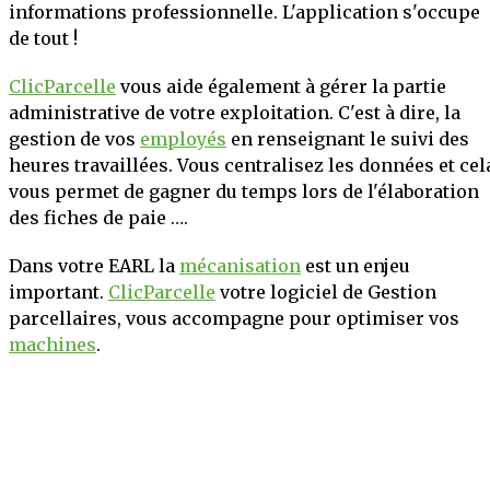
informations professionnelle. L'application s'occupe
de tout !
ClicParcelle
vous aide également à gérer la partie
administrative de votre exploitation. C'est à dire, la
gestion de vos
employés
en renseignant le suivi des
heures travaillées. Vous centralisez les données et cel
vous permet de gagner du temps lors de l'élaboration
des fiches de paie ….
Dans votre EARL la
mécanisation
est un enjeu
important.
ClicParcelle
votre logiciel de Gestion
parcellaires, vous accompagne pour optimiser vos
machines
.
Les
intrants
sont un poste stratégique en le
maraichage. Grâce à
ClicParcelle
votre logiciel de
Gestion parcellaires, vous pouvez suivre vos stocks d
produits phytosanitaire à tout moment !