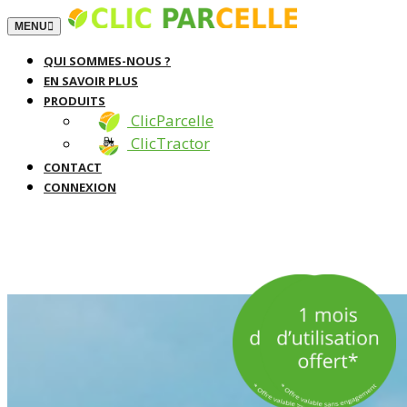
TOGGLE NAVIGATION
MENU
QUI SOMMES-NOUS ?
EN SAVOIR PLUS
PRODUITS
ClicParcelle
ClicTractor
CONTACT
CONNEXION