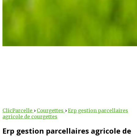
arcelle
 au service des
ClicParcelle
›
Courgettes
›
Erp gestion parcellaires
agricole de courgettes
lteurs !
Erp gestion parcellaires agricole de
 des outils intelligents