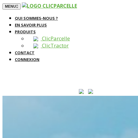
TOGGLE NAVIGATION
MENU
QUI SOMMES-NOUS ?
EN SAVOIR PLUS
PRODUITS
ClicParcelle
ClicTractor
CONTACT
CONNEXION