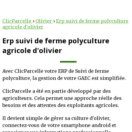
arcelle
arcelle
 au service des
tre potentiel
ClicParcelle
›
Olivier
›
Erp suivi de ferme polyculture
agricole d'olivier
lteurs !
cole !
Erp suivi de ferme polyculture
 des outils intelligents
erventions, suivez vos
iculture au numérique.
agricole d'olivier
 votre exploitation, le
bureau, nos solutions
tée de clic.
technique et stratégique
Avec ClicParcelle votre ERP de Suivi de ferme
oitations.
PLUS
S'INSCRIRE
polyculture, la gestion de votre GAEC est simplifiée.
OIR PLUS
ClicParcelle a été en partie développé par des
agriculteurs. Cela permet une approche réelle des
besoins et des attentes des exploitants agricoles.
Il devient simple de gérer sa culture d'olivier,
connectez-vous de votre smartphone android et