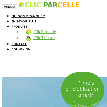
TOGGLE NAVIGATION
MENU
QUI SOMMES-NOUS ?
EN SAVOIR PLUS
PRODUITS
ClicParcelle
ClicTractor
CONTACT
CONNEXION