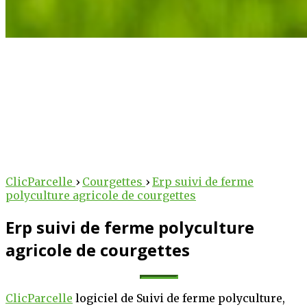
arcelle
 au service des
ClicParcelle
›
Courgettes
›
Erp suivi de ferme
polyculture agricole de courgettes
lteurs !
Erp suivi de ferme polyculture
 des outils intelligents
iculture au numérique.
agricole de courgettes
bureau, nos solutions
technique et stratégique
ClicParcelle
logiciel de Suivi de ferme polyculture,
oitations.