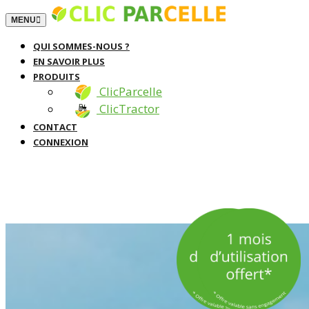
TOGGLE NAVIGATION
MENU
QUI SOMMES-NOUS ?
EN SAVOIR PLUS
PRODUITS
ClicParcelle
ClicTractor
CONTACT
CONNEXION