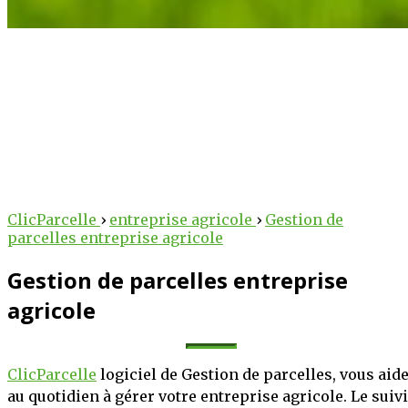
arcelle
arcelle
 au service des
tre potentiel
ClicParcelle
›
entreprise agricole
›
Gestion de
parcelles entreprise agricole
lteurs !
cole !
Gestion de parcelles entreprise
 des outils intelligents
erventions, suivez vos
iculture au numérique.
agricole
 votre exploitation, le
bureau, nos solutions
tée de clic.
technique et stratégique
ClicParcelle
logiciel de Gestion de parcelles, vous aid
oitations.
PLUS
S'INSCRIRE
au quotidien à gérer votre entreprise agricole. Le suivi