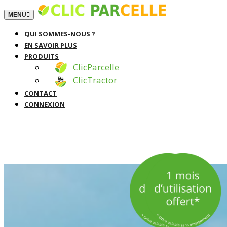
TOGGLE NAVIGATION
MENU
QUI SOMMES-NOUS ?
EN SAVOIR PLUS
PRODUITS
ClicParcelle
ClicTractor
CONTACT
CONNEXION