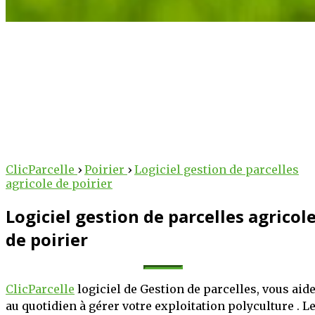
arcelle
 au service des
ClicParcelle
›
Poirier
›
Logiciel gestion de parcelles
agricole de poirier
lteurs !
Logiciel gestion de parcelles agricol
 des outils intelligents
iculture au numérique.
de poirier
bureau, nos solutions
technique et stratégique
ClicParcelle
logiciel de Gestion de parcelles, vous aid
oitations.
au quotidien à gérer votre exploitation polyculture . L