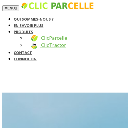
TOGGLE NAVIGATION
MENU
QUI SOMMES-NOUS ?
EN SAVOIR PLUS
PRODUITS
ClicParcelle
ClicTractor
CONTACT
CONNEXION