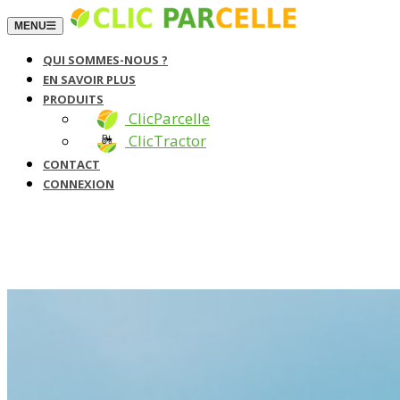
TOGGLE NAVIGATION
MENU
QUI SOMMES-NOUS ?
EN SAVOIR PLUS
PRODUITS
ClicParcelle
ClicTractor
CONTACT
CONNEXION