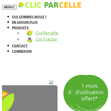
TOGGLE NAVIGATION
MENU
QUI SOMMES-NOUS ?
EN SAVOIR PLUS
PRODUITS
ClicParcelle
ClicTractor
CONTACT
CONNEXION