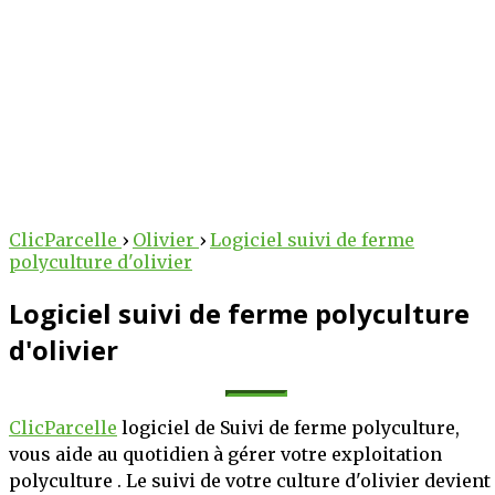
arcelle
tre potentiel
ClicParcelle
›
Olivier
›
Logiciel suivi de ferme
polyculture d'olivier
cole !
Logiciel suivi de ferme polyculture
erventions, suivez vos
d'olivier
 votre exploitation, le
tée de clic.
ClicParcelle
logiciel de Suivi de ferme polyculture,
PLUS
S'INSCRIRE
vous aide au quotidien à gérer votre exploitation
polyculture . Le suivi de votre culture d'olivier devient