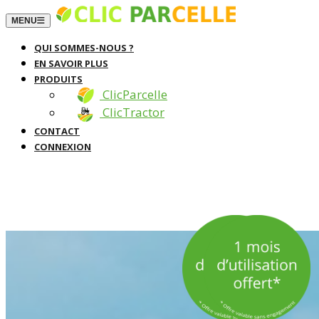
TOGGLE NAVIGATION
MENU
QUI SOMMES-NOUS ?
EN SAVOIR PLUS
PRODUITS
ClicParcelle
ClicTractor
CONTACT
CONNEXION