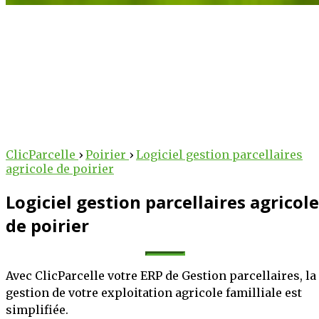
arcelle
 au service des
ClicParcelle
›
Poirier
›
Logiciel gestion parcellaires
agricole de poirier
lteurs !
Logiciel gestion parcellaires agricole
 des outils intelligents
iculture au numérique.
de poirier
bureau, nos solutions
technique et stratégique
Avec ClicParcelle votre ERP de Gestion parcellaires, la
oitations.
gestion de votre exploitation agricole familliale est
simplifiée.
OIR PLUS