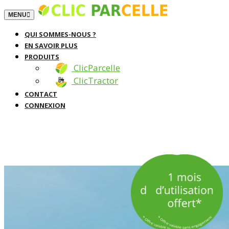
TOGGLE NAVIGATION
MENU
QUI SOMMES-NOUS ?
EN SAVOIR PLUS
PRODUITS
ClicParcelle
ClicTractor
CONTACT
CONNEXION