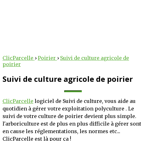
arcelle
arcelle
 au service des
tre potentiel
ClicParcelle
›
Poirier
›
Suivi de culture agricole de
poirier
lteurs !
cole !
Suivi de culture agricole de poirier
 des outils intelligents
erventions, suivez vos
iculture au numérique.
 votre exploitation, le
bureau, nos solutions
tée de clic.
ClicParcelle
logiciel de Suivi de culture, vous aide au
technique et stratégique
quotidien à gérer votre exploitation polyculture . Le
oitations.
PLUS
S'INSCRIRE
suivi de votre culture de poirier devient plus simple.
l'arboriculture est de plus en plus difficile à gérer son
OIR PLUS
en cause les réglementations, les normes etc...
ClicParcelle est là pour ça !