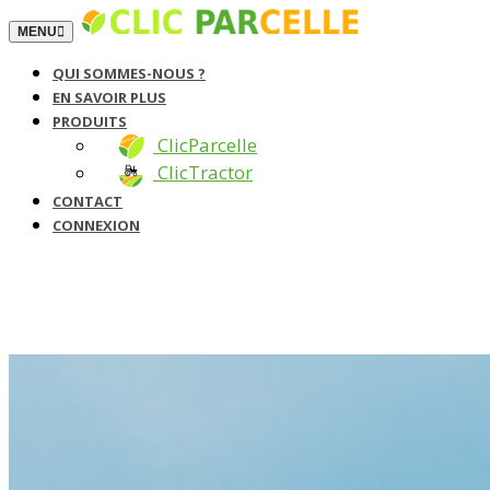
TOGGLE NAVIGATION
MENU
QUI SOMMES-NOUS ?
EN SAVOIR PLUS
PRODUITS
ClicParcelle
ClicTractor
CONTACT
CONNEXION